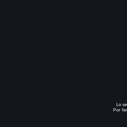
Lo s
Por fa